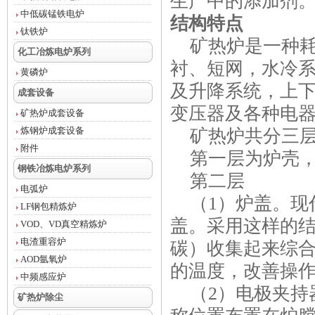
生产中的添加剂
中低碳锰铁电炉
结构特点
钛铁炉
矿热炉是一种耗
化工冶炼电炉系列
衬、短网，水冷
黄磷炉
及升降系统，上
成套设备
变压器及各种电
矿热炉成套设备
炼钢炉成套设备
矿热炉共分三
附件
第一层为炉壳，
钢铁冶炼电炉系列
第二层
电弧炉
（1）炉盖。现
LF钢包精炼炉
盖。采用这样的
VOD、VD真空精炼炉
电渣重容炉
碳）收集起来综
AOD氩氧炉
的温度，改善操
中频感应炉
（2）电极夹持
矿热炉除尘