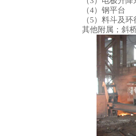
（3）电极升降
（4）钢平台
（5）料斗及环
其他附属；斜桥