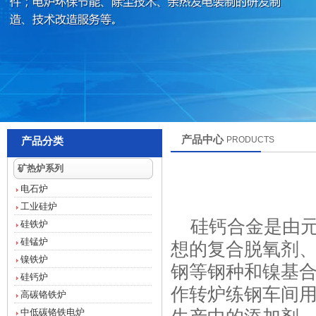
产品中心
PRODUCTS
产品分类
矿热炉系列
电石炉
工业硅炉
硅钙合金是由元
硅铁炉
硅锰炉
想的复合脱氧剂
镍铁炉
钢等钢种和镍基
硅钙炉
作转炉练钢车间
高碳铬铁炉
中低碳铬铁电炉